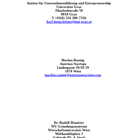
Institut für Unternehmensführung und Entrepreneurship
Universität Graz
Elisabethstraße 50
8010 Graz
T +43(0) 316 380-7356
karl-heinz.leitner@uni-graz.at
Markus Raunig
Austrian Startups
Lindengasse 56/18-19
1070 Wien
markus.raunig@austrianstartups.com
Dr. Rudolf Dömötör
WU Gründungszentrum
Wirtschaftsuniversität Wien
Welthandelsplatz 1
Gebäude D5, 4. Stock