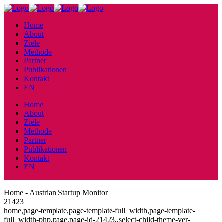
Home
About
Ziele
Methode
Partner
Publikationen
Kontakt
EN
Home
About
Ziele
Methode
Partner
Publikationen
Kontakt
EN
Home - Austrian Startup Monitor
21423
home,page-template,page-template-full_width,page-template-
full_width-php,page,page-id-21423,,select-child-theme-ver-