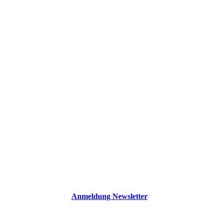
Bleiben Sie
immer über die
Österreichische
Startup Szene
up to date
Anmeldung Newsletter